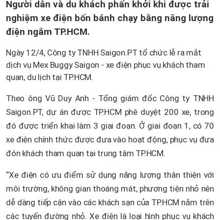
Người dân và du khách phấn khởi khi được trải
nghiệm xe điện bốn bánh chạy bằng năng lượng
điện ngắm TP.HCM.
Ngày 12/4, Công ty TNHH Saigon.PT tổ chức lễ ra mắt
dịch vụ Mex Buggy Saigon - xe điện phục vụ khách tham
quan, du lịch tại TP.HCM.
Theo ông Vũ Duy Anh - Tổng giám đốc Công ty TNHH
Saigon.PT, dự án được TP.HCM phê duyệt 200 xe, trong
đó được triển khai làm 3 giai đoạn. Ở giai đoạn 1, có 70
xe điện chính thức được đưa vào hoạt động, phục vụ đưa
đón khách tham quan tại trung tâm TP.HCM.
“Xe điện có ưu điểm sử dụng năng lượng thân thiện với
môi trường, không gian thoáng mát, phương tiện nhỏ nên
dễ dàng tiếp cận vào các khách sạn của TP.HCM nằm trên
các tuyến đường nhỏ. Xe điện là loại hình phục vụ khách