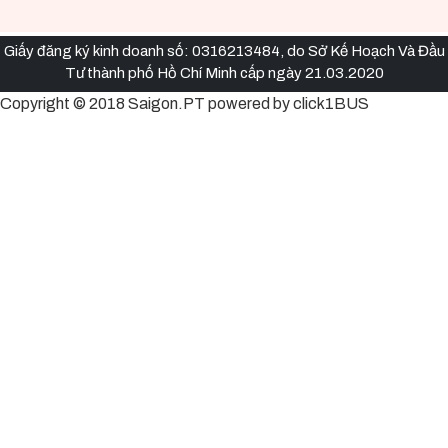
Giấy đăng ký kinh doanh số: 0316213484, do Sở Kế Hoạch Và Đầu
Tư thành phố Hồ Chí Minh cấp ngày 21.03.2020
Copyright © 2018 Saigon.PT powered by click1BUS