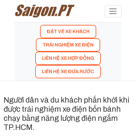
ĐẶT VÉ XE KHÁCH
TRẢI NGHIỆM XE ĐIỆN
LIÊN HỆ XE HỢP ĐỒNG
LIÊN HỆ XE ĐƯA RƯỚC
Người dân và du khách phấn khởi khi
được trải nghiệm xe điện bốn bánh
chạy bằng năng lượng điện ngắm
TP.HCM.