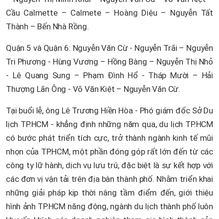
Cầu Calmette – Calmete – Hoàng Diệu – Nguyễn Tất
Thành – Bến Nhà Rồng.
Quận 5 và Quận 6: Nguyễn Văn Cừ - Nguyễn Trãi – Nguyễn
Tri Phương - Hùng Vương – Hồng Bàng – Nguyễn Thị Nhỏ
- Lê Quang Sung – Phạm Đình Hổ - Tháp Mười – Hải
Thượng Lãn Ông - Võ Văn Kiệt – Nguyễn Văn Cừ.
Tại buổi lễ, ông Lê Trương Hiền Hòa - Phó giám đốc Sở Du
lịch TP.HCM - khẳng định những năm qua, du lịch TP.HCM
có bước phát triển tích cực, trở thành ngành kinh tế mũi
nhọn của TP.HCM, một phần đóng góp rất lớn đến từ các
công ty lữ hành, dịch vụ lưu trú, đặc biệt là sự kết hợp với
các đơn vị vận tải trên địa bàn thành phố. Nhằm triển khai
những giải pháp kịp thời nâng tầm điểm đến, giới thiệu
hình ảnh TP.HCM năng động, ngành du lịch thành phố luôn