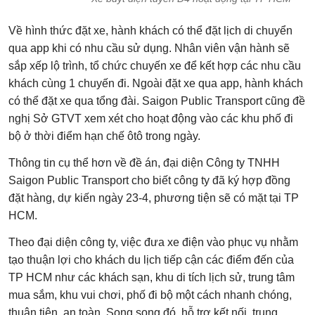
Về hình thức đặt xe, hành khách có thể đặt lịch di chuyển
qua app khi có nhu cầu sử dụng. Nhân viên vận hành sẽ
sắp xếp lộ trình, tổ chức chuyến xe để kết hợp các nhu cầu
khách cùng 1 chuyến đi. Ngoài đặt xe qua app, hành khách
có thể đặt xe qua tổng đài. Saigon Public Transport cũng đề
nghị Sở GTVT xem xét cho hoạt động vào các khu phố đi
bộ ở thời điểm hạn chế ôtô trong ngày.
Thông tin cụ thể hơn về đề án, đại diện Công ty TNHH
Saigon Public Transport cho biết công ty đã ký hợp đồng
đặt hàng, dự kiến ngày 23-4, phương tiện sẽ có mặt tại TP
HCM.
Theo đại diện công ty, việc đưa xe điện vào phục vụ nhằm
tạo thuận lợi cho khách du lịch tiếp cận các điểm đến của
TP HCM như các khách sạn, khu di tích lịch sử, trung tâm
mua sắm, khu vui chơi, phố đi bộ một cách nhanh chóng,
thuận tiện, an toàn. Song song đó, hỗ trợ kết nối, trung